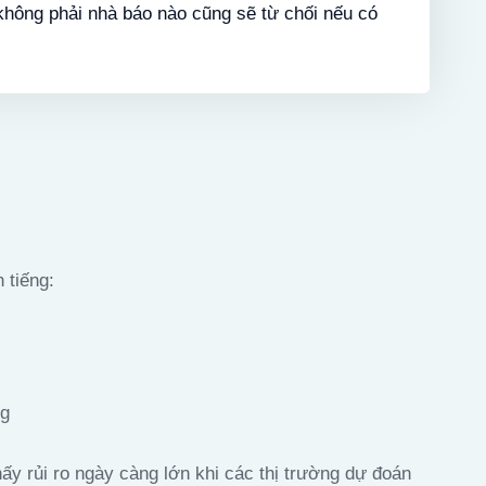
hông phải nhà báo nào cũng sẽ từ chối nếu có
 tiếng:
ng
ấy rủi ro ngày càng lớn khi các thị trường dự đoán