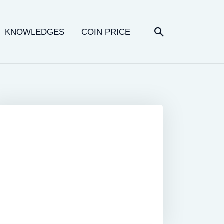
KNOWLEDGES
COIN PRICE