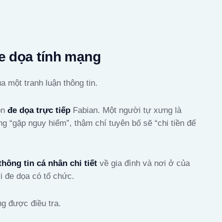
e dọa tính mạng
 một tranh luận thông tin.
òn
đe dọa trực tiếp
Fabian. Một người tự xưng là
g “gặp nguy hiểm”, thậm chí tuyên bố sẽ “chi tiền để
thông tin cá nhân chi tiết
về gia đình và nơi ở của
i đe dọa có tổ chức.
ng được điều tra.