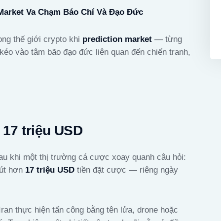
 Market Va Chạm Báo Chí Và Đạo Đức
ong thế giới crypto khi
prediction market
— từng
 kéo vào tâm bão đạo đức liên quan đến chiến tranh,
á 17 triệu USD
au khi một thị trường cá cược xoay quanh câu hỏi:
út hơn
17 triệu USD
tiền đặt cược — riêng ngày
ran thực hiện tấn công bằng tên lửa, drone hoặc