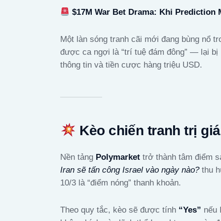
$17M War Bet Drama: Khi Prediction
Một làn sóng tranh cãi mới đang bùng nổ tr
được ca ngợi là “trí tuệ đám đông” — lại bị
thông tin và tiền cược hàng triệu USD.
Kèo chiến tranh trị gi
Nền tảng
Polymarket
trở thành tâm điểm s
Iran sẽ tấn công Israel vào ngày nào?
thu h
10/3 là “điểm nóng” thanh khoản.
Theo quy tắc, kèo sẽ được tính
“Yes”
nếu I