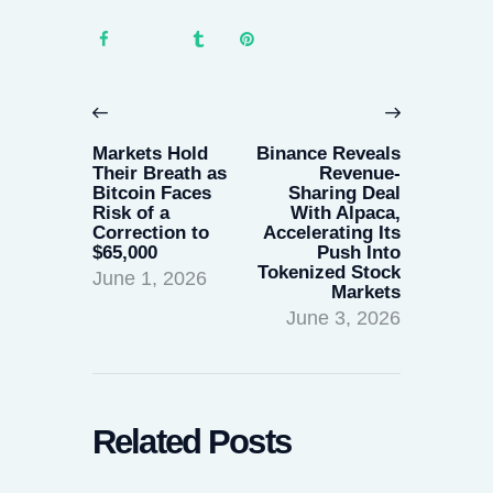
Post
navigation
Previous
Next
post:
post:
Markets Hold
Binance Reveals
Their Breath as
Revenue-
Bitcoin Faces
Sharing Deal
Risk of a
With Alpaca,
Correction to
Accelerating Its
$65,000
Push Into
Tokenized Stock
June 1, 2026
Markets
June 3, 2026
Related Posts