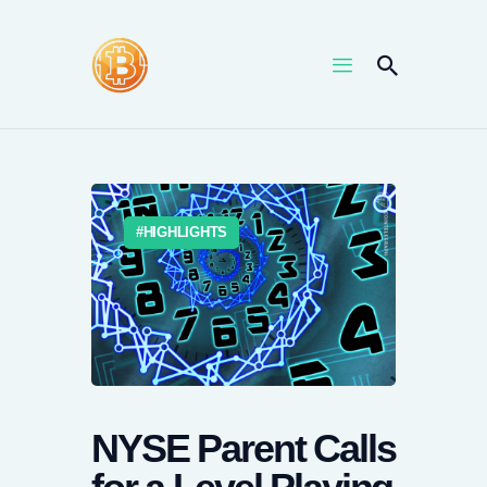
HOME
NEWS
UPTRENDS
HIGHLIGHTS
KNOWLEDGES
COIN PRICE
NYSE Parent Calls