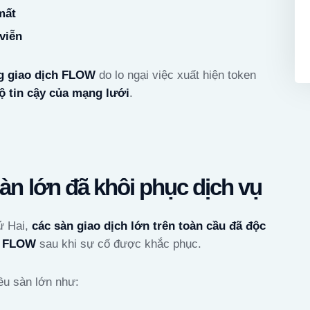
mất
 viễn
g giao dịch FLOW
do lo ngại việc xuất hiện token
độ tin cậy của mạng lưới
.
àn lớn đã khôi phục dịch vụ
ứ Hai,
các sàn giao dịch lớn trên toàn cầu đã độc
vụ FLOW
sau khi sự cố được khắc phục.
ều sàn lớn như: