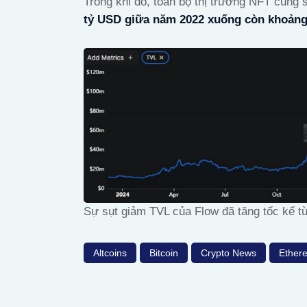
Trong khi đó, toàn bộ thị trường NFT cũng
tỷ USD giữa năm 2022 xuống còn khoảng 
Sự sụt giảm TVL của Flow đã tăng tốc kể t
Altcoins
Bitcoin
Crypto News
Ether
Post
navigation