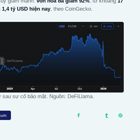
 suy giảm mạnh:
vốn hóa đã giảm 92%
, từ khoảng
17
1,4 tỷ USD hiện nay
, theo CoinGecko.
ừ sau sự cố bảo mật. Nguồn: DeFiLlama.
eum