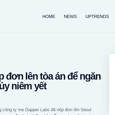
HOME
HOME
NEWS
UPTRENDS
NEWS
UPTRENDS
KNOWLEDGES
COIN PRICE
 đơn lên tòa án để ngăn
ủy niêm yết
g công ty mẹ Dapper Labs đã nộp đơn lên Seoul