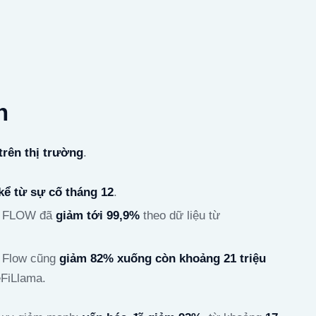
h
trên thị trường
.
kể từ sự cố tháng 12
.
, FLOW đã
giảm tới 99,9%
theo dữ liệu từ
ái Flow cũng
giảm 82% xuống còn khoảng 21 triệu
eFiLlama.