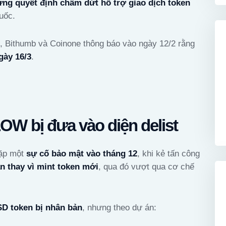
ng quyết định chấm dứt hỗ trợ giao dịch token
uốc.
t, Bithumb và Coinone thông báo vào ngày 12/2 rằng
gày 16/3
.
OW bị đưa vào diện delist
gặp một
sự cố bảo mật vào tháng 12
, khi kẻ tấn công
ản thay vì mint token mới
, qua đó vượt qua cơ chế
USD token bị nhân bản
, nhưng theo dự án: