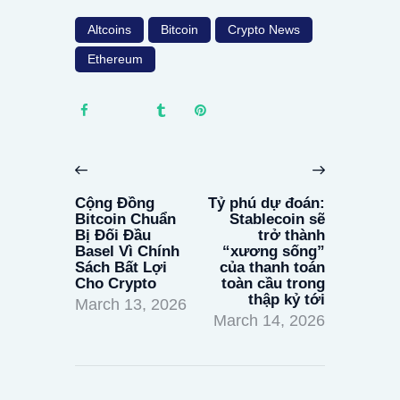
Altcoins
Bitcoin
Crypto News
Ethereum
Post
navigation
Previous
Next
post:
post:
Cộng Đồng
Tỷ phú dự đoán:
Bitcoin Chuẩn
Stablecoin sẽ
Bị Đối Đầu
trở thành
Basel Vì Chính
“xương sống”
Sách Bất Lợi
của thanh toán
Cho Crypto
toàn cầu trong
thập kỷ tới
March 13, 2026
March 14, 2026