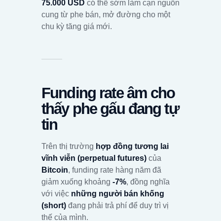
75.000 USD
có thể sớm làm cạn nguồn
cung từ phe bán, mở đường cho một
chu kỳ tăng giá mới.
Funding rate âm cho
thấy phe gấu đang tự
tin
Trên thị trường
hợp đồng tương lai
vĩnh viễn (perpetual futures)
của
Bitcoin
, funding rate hàng năm đã
giảm xuống khoảng
-7%
, đồng nghĩa
với việc
những người bán khống
(short)
đang phải trả phí để duy trì vị
thế của mình.