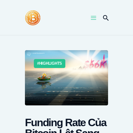
HOME
NEWS
UPTRENDS
HIGHLIGHTS
KNOWLEDGES
COIN PRICE
Funding Rate Của