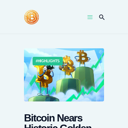
HOME
NEWS
UPTRENDS
HIGHLIGHTS
KNOWLEDGES
COIN PRICE
Bitcoin Nears