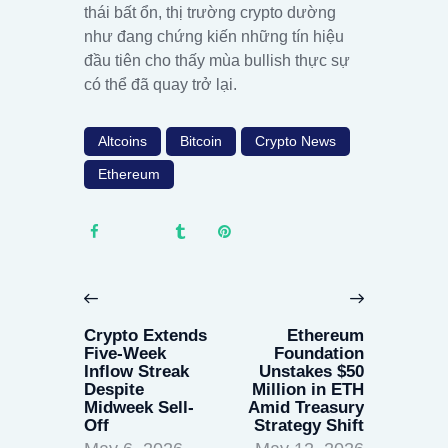
thái bất ổn, thị trường crypto dường
như đang chứng kiến những tín hiệu
đầu tiên cho thấy mùa bullish thực sự
có thể đã quay trở lại.
Altcoins
Bitcoin
Crypto News
Ethereum
Post
navigation
Previous
Next
post:
post:
Crypto Extends
Ethereum
Five-Week
Foundation
Inflow Streak
Unstakes $50
Despite
Million in ETH
Midweek Sell-
Amid Treasury
Off
Strategy Shift