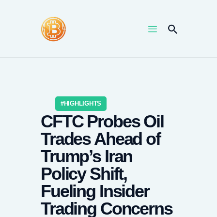
HOME
NEWS
UPTRENDS
HIGHLIGHTS
CFTC Probes Oil
KNOWLEDGES
Trades Ahead of
COIN PRICE
Trump’s Iran
Policy Shift,
Fueling Insider
Trading Concerns