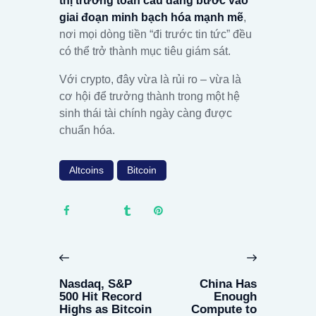
thị trường toàn cầu đang bước vào
giai đoạn minh bạch hóa mạnh mẽ
,
nơi mọi dòng tiền “đi trước tin tức” đều
có thể trở thành mục tiêu giám sát.
Với crypto, đây vừa là rủi ro – vừa là
cơ hội để trưởng thành trong một hệ
sinh thái tài chính ngày càng được
chuẩn hóa.
Altcoins
Bitcoin
Post
navigation
Previous
Next
post:
post:
Nasdaq, S&P
China Has
500 Hit Record
Enough
Highs as Bitcoin
Compute to